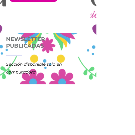
NEWSLETTER
PUBLICADAS
Sección disponible solo en
computadora
© 2022 OJ International Solutions All
Rights Reserved.
²Prices include tax
³Shipping costs: see dedicate page in menu
Anderlecht
shop