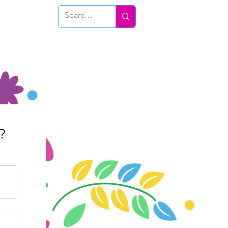
Conéctate
?