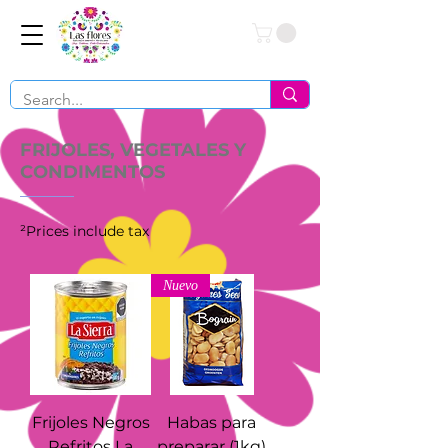
Conéctate
FRIJOLES, VEGETALES Y
CONDIMENTOS
²Prices include tax
Nuevo
Frijoles Negros
Habas para
Refritos La
preparar (1kg)