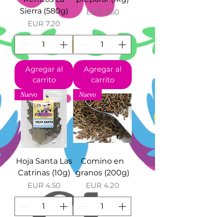
Sierra (580g)
Precio
EUR 2.60
Precio
EUR 7.20
Agregar al
Agregar al
carrito
carrito
Nuevo
Nuevo
Hoja Santa Las
Comino en
Catrinas (10g)
granos (200g)
Precio
Precio
EUR 4.50
EUR 4.20