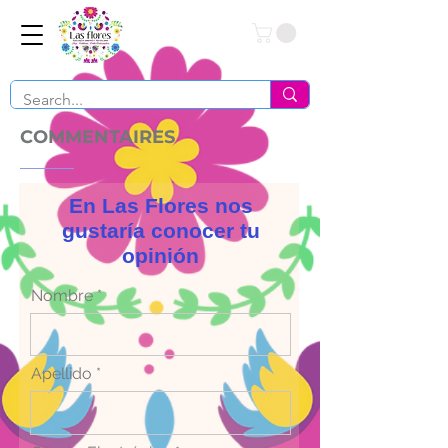
Conéctate
COMMENTAIRES
En Las Flores nos
gustaría conocer
tu
opinión
Nombre
Apellido