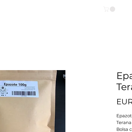
IENDA ONLINE
INFO
Epa
Ter
EUR
Epazot
Terana
Bolsa 