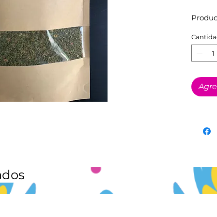
Produc
Cantida
Agre
ados