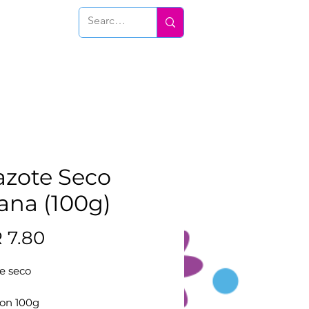
Conéctate
zote Seco
ana (100g)
Precio
 7.80
e seco
con 100g