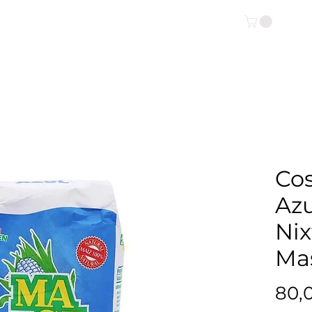
OUTIQUE ONLINE
INFO
Cos
Azu
Ni
Mas
80,