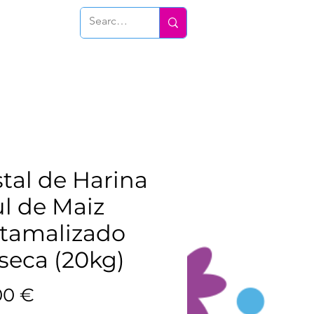
Conéctate
tal de Harina
l de Maiz
xtamalizado
eca (20kg)
Prix
00 €