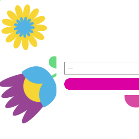
© 2022 OJ International Solutions
All Rights Reserved.
²Prices include tax
³Shipping costs: see dedicate page in
menu