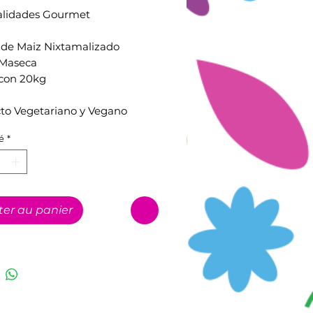
alidades Gourmet
 de Maiz Nixtamalizado
Maseca
 con 20kg
to Vegetariano y Vegano
é
*
ter au panier