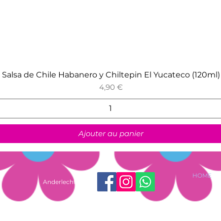
Aperçu rapide
Salsa de Chile Habanero y Chiltepin El Yucateco (120ml)
Prix
4,90 €
Ajouter au panier
HOME
Anderlecht shop