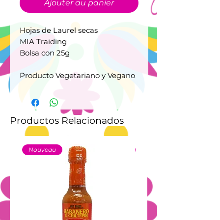
Ajouter au panier
Hojas de Laurel secas
MIA Traiding
Bolsa con 25g
Producto Vegetariano y Vegano
Productos Relacionados
Nouveau
Nouveau